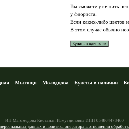
Вы сможете уточнить цен
у флориста.
Если каких-либо цветов не
В этом случае обычно не
Купить в один клик
дная
Мытищи
Молодцова
Букеты в наличии
К
ИП Магомедова Кистаман Измутдиновна ИНН 054804478460
 персональных данных и
политика оператора в отношении обработ