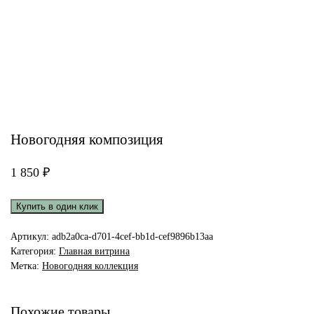
Новогодняя композиция
1 850
₽
Купить в один клик
Артикул:
adb2a0ca-d701-4cef-bb1d-cef9896b13aa
Категория:
Главная витрина
Метка:
Новогодняя коллекция
Похожие товары